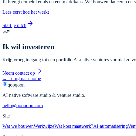
Jij brengt domeinkennis en een marktkans. Wij bouwen, lanceren en 
Lees eerst hoe het werkt
Start je pitch
Ik wil investeren
Krijg vroeg toegang tot een portfolio AI-native ventures voordat ze v
Neem contact op
←
Terug naar home
qooqoon
AI-native software studio & venture studio.
hello@qooqoon.com
Site
Wat we bouwen
Werkwijze
Wat kost maatwerk?
AI-automatisering
Vent