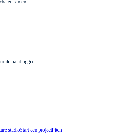
schalen samen.
oor de hand liggen.
ure studio
Start een project
Pitch